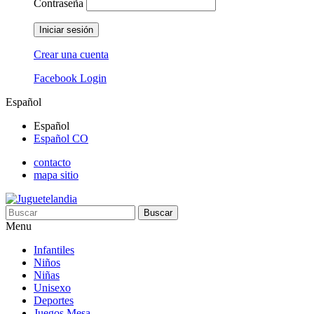
Contraseña
Iniciar sesión
Crear una cuenta
Facebook Login
Español
Español
Español CO
contacto
mapa sitio
Buscar
Menu
Infantiles
Niños
Niñas
Unisexo
Deportes
Juegos Mesa