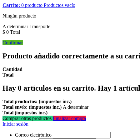
Carrito:
0
producto
Productos
vacío
Ningún producto
A determinar
Transporte
$ 0
Total
Confirmar
Producto añadido correctamente a su carr
Cantidad
Total
Hay
0
artículos en su carrito.
Hay 1 artícul
Total productos: (impuestos inc.)
Total envío: (impuestos inc.)
A determinar
Total (impuestos inc.)
Comprar otros productos
Finalizar compra
Iniciar sesión
Correo electrónico