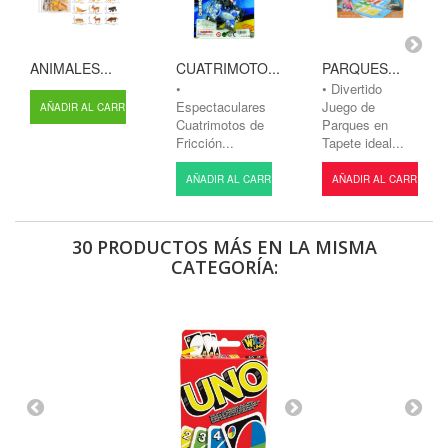
ANIMALES...
CUATRIMOTO...
PARQUES...
•
• Divertido
Espectaculares
Juego de
AÑADIR AL CARRITO
Cuatrimotos de
Parques en
Fricción...
Tapete ideal...
AÑADIR AL CARRITO
AÑADIR AL CARRITO
30 PRODUCTOS MÁS EN LA MISMA
CATEGORÍA: