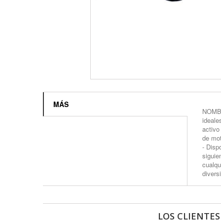
MÁS
NOMBR
ideale
activo
de mot
- Disp
siguie
cualqu
divers
LOS CLIENTE