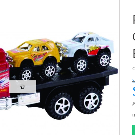
C
¡
U