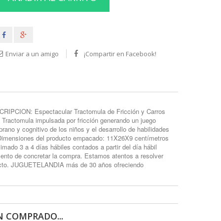
Enviar a un amigo
¡Compartir en Facebook!
N: Espectacular Tractomula de Fricción y Carros
. Tractomula impulsada por fricción generando un juego
rano y cognitivo de los niños y el desarrollo de habilidades
 - Dimensiones del producto empacado: 11X26X9 centímetros
mado 3 a 4 días hábiles contados a partir del día hábil
mento de concretar la compra. Estamos atentos a resolver
roducto. JUGUETELANDIA más de 30 años ofreciendo
 COMPRADO...