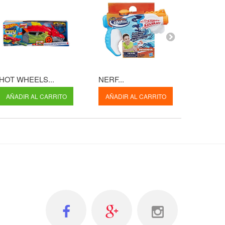
HOT WHEELS...
NERF...
HOT WH
AÑADIR AL CARRITO
AÑADIR AL CARRITO
AÑADI