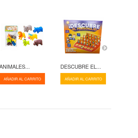
ANIMALES...
DESCUBRE EL...
SONA
OSO...
AÑADIR AL CARRITO
AÑADIR AL CARRITO
AÑADI