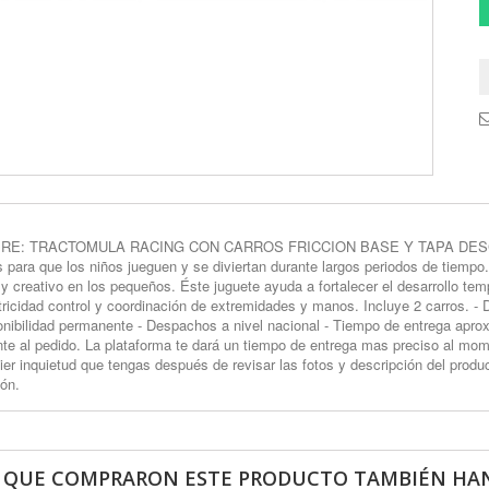
E: TRACTOMULA RACING CON CARROS FRICCION BASE Y TAPA DESCRIPCIO
s para que los niños jueguen y se diviertan durante largos periodos de tiempo
 y creativo en los pequeños. Éste juguete ayuda a fortalecer el desarrollo temp
ricidad control y coordinación de extremidades y manos. Incluye 2 carros.
onibilidad permanente - Despachos a nivel nacional - Tiempo de entrega aproxi
nte al pedido. La plataforma te dará un tiempo de entrega mas preciso al mo
ier inquietud que tengas después de revisar las fotos y descripción del p
ión.
S QUE COMPRARON ESTE PRODUCTO TAMBIÉN HAN