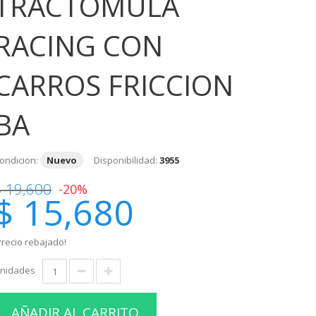
TRACTOMULA
RACING CON
CARROS FRICCION
BA
ondicion:
Nuevo
Disponibilidad:
3955
$ 19,600
-20%
$ 15,680
Precio rebajado!
nidades
AÑADIR AL CARRITO