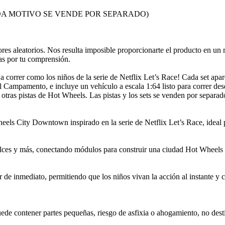
ista. (CADA MOTIVO SE VENDE POR SEPARADO)
res aleatorios. Nos resulta imposible proporcionarte el producto en un 
as por tu comprensión.
orrer como los niños de la serie de Netflix Let’s Race! Cada set apare
Campamento, e incluye un vehículo a escala 1:64 listo para correr de
otras pistas de Hot Wheels. Las pistas y los sets se venden por separado
s City Downtown inspirado en la serie de Netflix Let’s Race, ideal par
ces y más, conectando módulos para construir una ciudad Hot Wheels co
r de inmediato, permitiendo que los niños vivan la acción al instante y
de contener partes pequeñas, riesgo de asfixia o ahogamiento, no desti