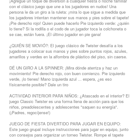
¡Agregue un toque de diversión a cualquier fiesta o noche familiar
con el clásico juego que une a los jugadores en nudos! Una
persona le da un giro a la ruleta: ¡mira lo que sigue a medida que
los jugadores intentan mantener sus manos y pies sobre el tapete!
¡Pie derecho rojo! Quien puede hacerlo Pie izquierdo verde: ¿quién
lo tiene? Si la rodilla o el codo de un jugador toca la colchoneta o
se cae, están fuera. ¡El último jugador en pie gana!
¿QUIÉN SE MOVIÓ?: El juego clásico de Twister desafía a los
jugadores a colocar sus manos y pies sobre puntos rojos, azules,
amarillos y verdes en la alfombra de plástico del piso, sin caerse.
DÉ UN GIRO A LA SPINNER: ¡Mira dónde aterriza y haz un
movimiento! Pie derecho rojo, con buen comienzo. Pie izquierdo
verde, ¡lo tienes! Mano izquierda azul ... espera, ¿es eso
físicamente posible? Dale un tiro
ACTIVIDAD INTERIOR PARA NIÑOS: ¿Atascado en el interior? El
juego Classic Twister es una forma llena de acción para que los
niños, preadolescentes y adolescentes "saquen su energía".
(¡Padres, regocíjense!)
JUEGO DE FIESTA DIVERTIDO PARA JUGAR EN EQUIPO:
Este juego grupal incluye instrucciones para jugar en equipo, junto
con consejos para organizar un torneo Twister. Rompe el tapete