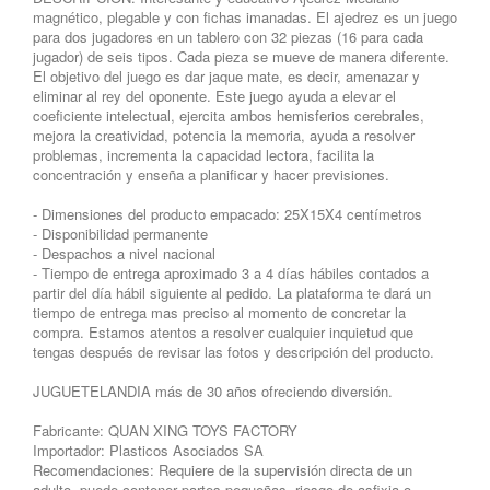
magnético, plegable y con fichas imanadas. El ajedrez es un juego
para dos jugadores en un tablero con 32 piezas (16 para cada
jugador) de seis tipos. Cada pieza se mueve de manera diferente.
El objetivo del juego es dar jaque mate, es decir, amenazar y
eliminar al rey del oponente. Este juego ayuda a elevar el
coeficiente intelectual, ejercita ambos hemisferios cerebrales,
mejora la creatividad, potencia la memoria, ayuda a resolver
problemas, incrementa la capacidad lectora, facilita la
concentración y enseña a planificar y hacer previsiones.
- Dimensiones del producto empacado: 25X15X4 centímetros
- Disponibilidad permanente
- Despachos a nivel nacional
- Tiempo de entrega aproximado 3 a 4 días hábiles contados a
partir del día hábil siguiente al pedido. La plataforma te dará un
tiempo de entrega mas preciso al momento de concretar la
compra. Estamos atentos a resolver cualquier inquietud que
tengas después de revisar las fotos y descripción del producto.
JUGUETELANDIA más de 30 años ofreciendo diversión.
Fabricante: QUAN XING TOYS FACTORY
Importador: Plasticos Asociados SA
Recomendaciones: Requiere de la supervisión directa de un
adulto, puede contener partes pequeñas, riesgo de asfixia o