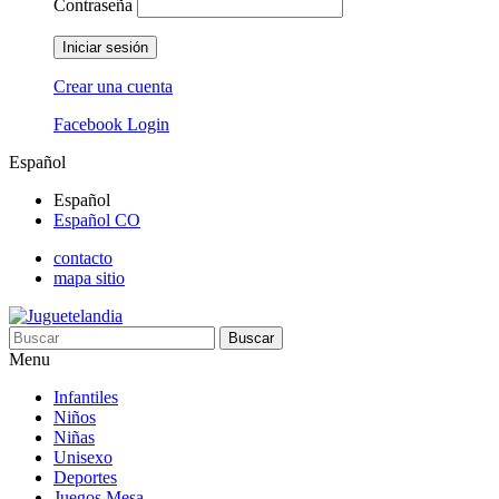
Contraseña
Iniciar sesión
Crear una cuenta
Facebook Login
Español
Español
Español CO
contacto
mapa sitio
Buscar
Menu
Infantiles
Niños
Niñas
Unisexo
Deportes
Juegos Mesa