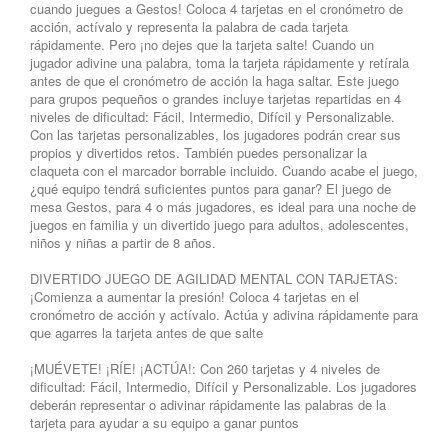
cuando juegues a Gestos! Coloca 4 tarjetas en el cronómetro de
acción, actívalo y representa la palabra de cada tarjeta
rápidamente. Pero ¡no dejes que la tarjeta salte! Cuando un
jugador adivine una palabra, toma la tarjeta rápidamente y retírala
antes de que el cronómetro de acción la haga saltar. Este juego
para grupos pequeños o grandes incluye tarjetas repartidas en 4
niveles de dificultad: Fácil, Intermedio, Difícil y Personalizable.
Con las tarjetas personalizables, los jugadores podrán crear sus
propios y divertidos retos. También puedes personalizar la
claqueta con el marcador borrable incluido. Cuando acabe el juego,
¿qué equipo tendrá suficientes puntos para ganar? El juego de
mesa Gestos, para 4 o más jugadores, es ideal para una noche de
juegos en familia y un divertido juego para adultos, adolescentes,
niños y niñas a partir de 8 años.
DIVERTIDO JUEGO DE AGILIDAD MENTAL CON TARJETAS:
¡Comienza a aumentar la presión! Coloca 4 tarjetas en el
cronómetro de acción y actívalo. Actúa y adivina rápidamente para
que agarres la tarjeta antes de que salte
¡MUÉVETE! ¡RÍE! ¡ACTÚA!: Con 260 tarjetas y 4 niveles de
dificultad: Fácil, Intermedio, Difícil y Personalizable. Los jugadores
deberán representar o adivinar rápidamente las palabras de la
tarjeta para ayudar a su equipo a ganar puntos