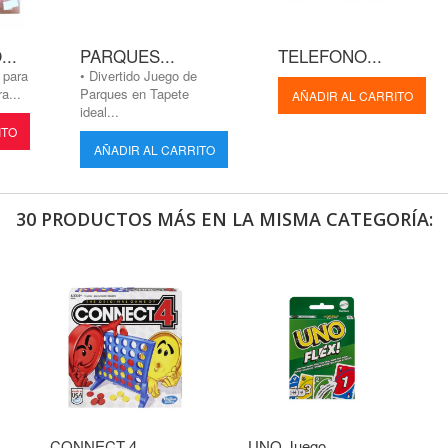
..
PARQUES...
TELEFONO...
 para
• Divertido Juego de
a...
Parques en Tapete
AÑADIR AL CARRITO
ideal...
ITO
AÑADIR AL CARRITO
30 PRODUCTOS MÁS EN LA MISMA CATEGORÍA:
CONNECT 4...
UNO Juego...