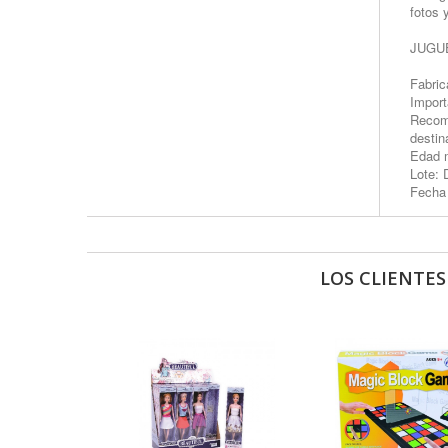
fotos 
JUGUE
Fabri
Import
Recome
destin
Edad m
Lote: 
Fecha 
LOS CLIENTE