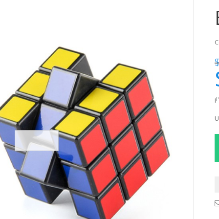
C
¡
U