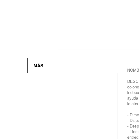
MÁS
NOMB
DESCRI
colore
indepe
ayuda 
la ate
- Dime
- Disp
- Desp
- Tiem
entreg