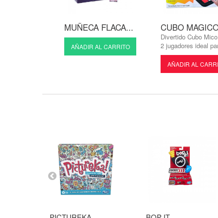
SERAS...
MUÑECA FLACA...
CUBO MAGICO.
Divertido Cubo Mico
2 jugadores ideal par
AL CARRITO
AÑADIR AL CARRITO
AÑADIR AL CARR
PICTUREKA...
BOP IT...