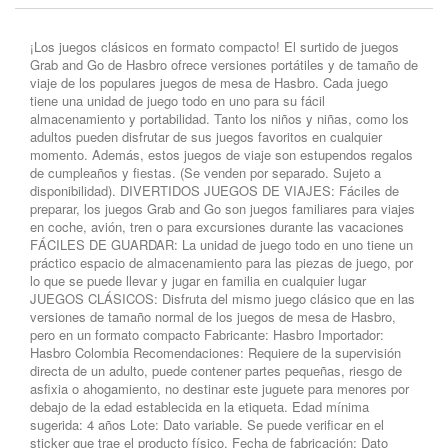
¡Los juegos clásicos en formato compacto! El surtido de juegos
Grab and Go de Hasbro ofrece versiones portátiles y de tamaño de
viaje de los populares juegos de mesa de Hasbro. Cada juego
tiene una unidad de juego todo en uno para su fácil
almacenamiento y portabilidad. Tanto los niños y niñas, como los
adultos pueden disfrutar de sus juegos favoritos en cualquier
momento. Además, estos juegos de viaje son estupendos regalos
de cumpleaños y fiestas. (Se venden por separado. Sujeto a
disponibilidad). DIVERTIDOS JUEGOS DE VIAJES: Fáciles de
preparar, los juegos Grab and Go son juegos familiares para viajes
en coche, avión, tren o para excursiones durante las vacaciones
FÁCILES DE GUARDAR: La unidad de juego todo en uno tiene un
práctico espacio de almacenamiento para las piezas de juego, por
lo que se puede llevar y jugar en familia en cualquier lugar
JUEGOS CLÁSICOS: Disfruta del mismo juego clásico que en las
versiones de tamaño normal de los juegos de mesa de Hasbro,
pero en un formato compacto Fabricante: Hasbro Importador:
Hasbro Colombia Recomendaciones: Requiere de la supervisión
directa de un adulto, puede contener partes pequeñas, riesgo de
asfixia o ahogamiento, no destinar este juguete para menores por
debajo de la edad establecida en la etiqueta. Edad mínima
sugerida: 4 años Lote: Dato variable. Se puede verificar en el
sticker que trae el producto físico. Fecha de fabricación: Dato